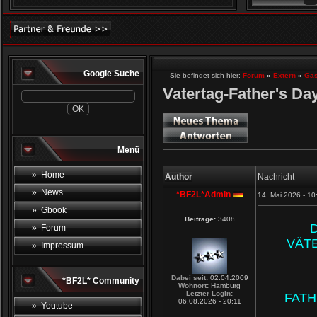
Google Suche
Sie befindet sich hier:
Forum
»
Extern
»
Gas
Vatertag-Father's Da
Menü
» Home
Author
Nachricht
» News
*BF2L*Admin
14. Mai 2026 - 10
» Gbook
Beiträge:
3408
» Forum
VÄT
» Impressum
Dabei seit:
02.04.2009
*BF2L* Community
Wohnort:
Hamburg
Letzter Login:
FATH
06.08.2026 - 20:11
» Youtube