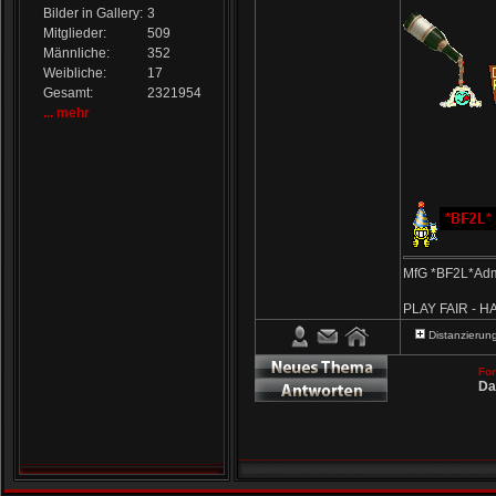
Bilder in Gallery:
3
Mitglieder:
509
Männliche:
352
Weibliche:
17
Gesamt:
2321954
... mehr
MfG *BF2L*Ad
PLAY FAIR - H
Distanzierun
Der Betreibe
*BF2L*Admin
a
Fo
bitten wir um e
Da