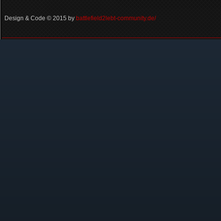
Design & Code © 2015 by
battlefield2lebt-community.de/