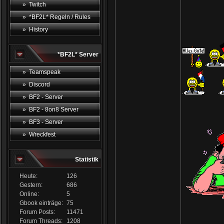
» Twitch
» *BF2L* Regeln / Rules
» History
*BF2L* Server
» Teamspeak
» Discord
» BF2 - Server
» BF2 - 8on8 Server
» BF3 - Server
» Wreckfest
Statistik
Heute:
126
Gestern:
686
Online:
5
Gbook einträge:
75
Forum Posts:
11471
Forum Threads:
1208