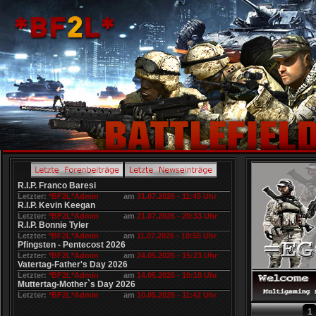
R.I.P. Franco Baresi
Letzter:
*BF2L*Admin
am
31.07.2026 - 11:45 Uhr
R.I.P. Kevin Keegan
Letzter:
*BF2L*Admin
am
21.07.2026 - 20:33 Uhr
R.I.P. Bonnie Tyler
Letzter:
*BF2L*Admin
am
11.07.2026 - 10:55 Uhr
Pfingsten - Pentecost 2026
Letzter:
*BF2L*Admin
am
24.05.2026 - 15:23 Uhr
Vatertag-Father's Day 2026
Letzter:
*BF2L*Admin
am
14.05.2026 - 10:18 Uhr
Muttertag-Mother`s Day 2026
Letzter:
*BF2L*Admin
am
10.05.2026 - 11:42 Uhr
1