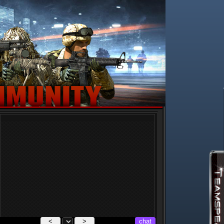
<
>
chat