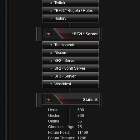
» Twitch
» *BF2L* Regeln / Rules
» History
*BF2L* Server
» Teamspeak
» Discord
» BF2 - Server
» BF2 - 8on8 Server
» BF3 - Server
» Wreckfest
Statistik
Heute:
608
Gestern:
866
Online:
55
Gbook einträge:
75
Forum Posts:
11469
Forum Threads:
1208