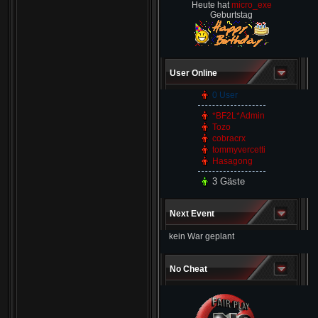
Heute hat
micro_exe
Geburtstag
User Online
0 User
*BF2L*Admin
Tozo
cobracrx
tommyvercetti
Hasagong
3 Gäste
Next Event
kein War geplant
No Cheat