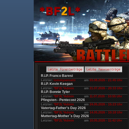
R.I.P. Franco Baresi
Letzter:
tommyvercetti
am
03.08.2026 - 21:45 Uhr
R.I.P. Kevin Keegan
Letzter:
*BF2L*Admin
am
21.07.2026 - 20:33 Uhr
R.I.P. Bonnie Tyler
Letzter:
*BF2L*Admin
am
11.07.2026 - 10:55 Uhr
Pfingsten - Pentecost 2026
Letzter:
*BF2L*Admin
am
24.05.2026 - 15:23 Uhr
Vatertag-Father's Day 2026
Letzter:
*BF2L*Admin
am
14.05.2026 - 10:18 Uhr
Muttertag-Mother`s Day 2026
Letzter:
*BF2L*Admin
am
10.05.2026 - 11:42 Uhr