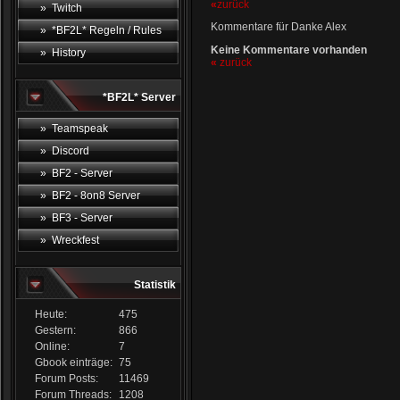
«
zurück
» Twitch
Kommentare für Danke Alex
» *BF2L* Regeln / Rules
Keine Kommentare vorhanden
» History
«
zurück
*BF2L* Server
» Teamspeak
» Discord
» BF2 - Server
» BF2 - 8on8 Server
» BF3 - Server
» Wreckfest
Statistik
Heute:
475
Gestern:
866
Online:
7
Gbook einträge:
75
Forum Posts:
11469
Forum Threads:
1208