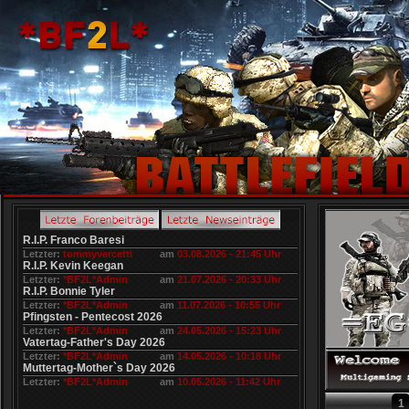
R.I.P. Franco Baresi
Letzter:
tommyvercetti
am
03.08.2026 - 21:45 Uhr
R.I.P. Kevin Keegan
Letzter:
*BF2L*Admin
am
21.07.2026 - 20:33 Uhr
R.I.P. Bonnie Tyler
Letzter:
*BF2L*Admin
am
11.07.2026 - 10:55 Uhr
Pfingsten - Pentecost 2026
Letzter:
*BF2L*Admin
am
24.05.2026 - 15:23 Uhr
Vatertag-Father's Day 2026
Letzter:
*BF2L*Admin
am
14.05.2026 - 10:18 Uhr
Muttertag-Mother`s Day 2026
Letzter:
*BF2L*Admin
am
10.05.2026 - 11:42 Uhr
1