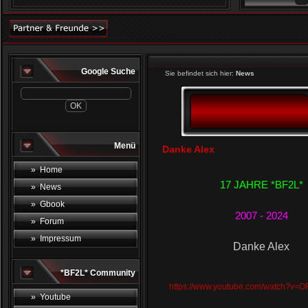
Google Suche
Sie befindet sich hier:
News
Menü
Danke Alex
» Home
17 JAHRE *BF2L*
» News
» Gbook
2007 - 2024
» Forum
» Impressum
Danke Alex
*BF2L* Community
https://www.youtube.com/watch?v=
» Youtube