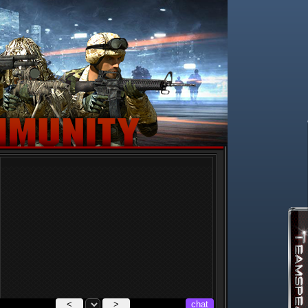
<
>
chat