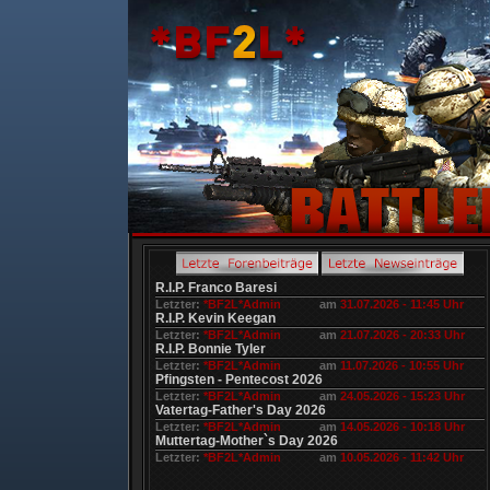
R.I.P. Franco Baresi
Letzter:
*BF2L*Admin
am
31.07.2026 - 11:45 Uhr
R.I.P. Kevin Keegan
Letzter:
*BF2L*Admin
am
21.07.2026 - 20:33 Uhr
R.I.P. Bonnie Tyler
Letzter:
*BF2L*Admin
am
11.07.2026 - 10:55 Uhr
Pfingsten - Pentecost 2026
Letzter:
*BF2L*Admin
am
24.05.2026 - 15:23 Uhr
Vatertag-Father's Day 2026
Letzter:
*BF2L*Admin
am
14.05.2026 - 10:18 Uhr
Muttertag-Mother`s Day 2026
Letzter:
*BF2L*Admin
am
10.05.2026 - 11:42 Uhr