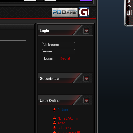
Login
Regist
Geburtstag
User Online
0 User
*BF2L*Admin
Tozo
cobracrx
tommyvercetti