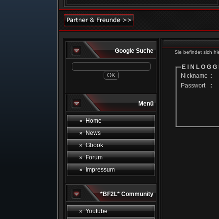
Google Suche
Sie befindet sich hi
E I N L O G G
Nickname
:
Passwort
:
Menü
» Home
» News
» Gbook
» Forum
» Impressum
*BF2L* Community
» Youtube