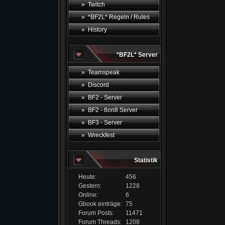
» Twitch
» *BF2L* Regeln / Rules
» History
*BF2L* Server
» Teamspeak
» Discord
» BF2 - Server
» BF2 - 8on8 Server
» BF3 - Server
» Wreckfest
Statistik
Heute:
456
Gestern:
1228
Online:
6
Gbook einträge:
75
Forum Posts:
11471
Forum Threads:
1208