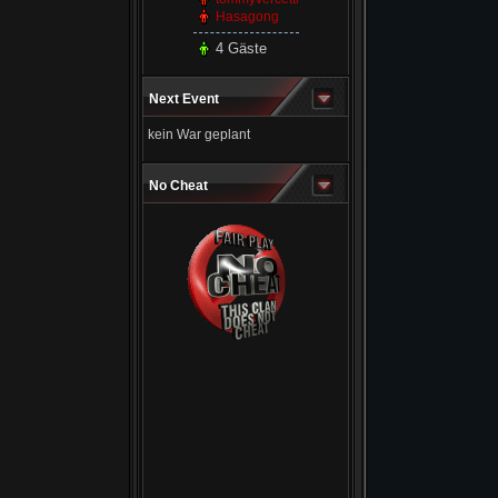
Hasagong
4 Gäste
Next Event
kein War geplant
No Cheat