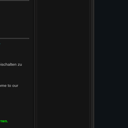
e
ischalten zu
ome to our
rnen.