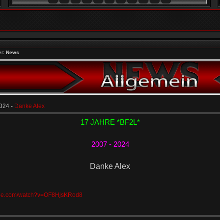
er:
News
024 -
Danke Alex
17 JAHRE *BF2L*
2007 - 2024
Danke Alex
ube.com/watch?v=OF8HjsKRod8