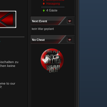
Hasagong
4 Gäste
Next Event
kein War geplant
No Cheat
e
ischalten zu
chen keine
ome to our
P.