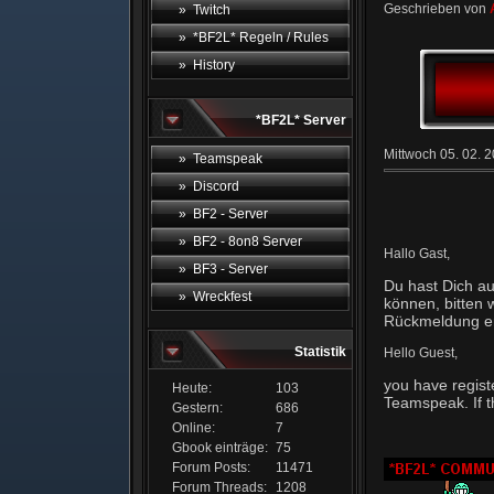
Geschrieben von
» Twitch
» *BF2L* Regeln / Rules
» History
*BF2L* Server
Mittwoch 05. 02. 
» Teamspeak
» Discord
» BF2 - Server
» BF2 - 8on8 Server
Hallo Gast,
» BF3 - Server
Du hast Dich au
» Wreckfest
können, bitten
Rückmeldung erf
Statistik
Hello Guest,
you have regist
Heute:
103
Teamspeak. If t
Gestern:
686
Online:
7
Gbook einträge:
75
Forum Posts:
11471
Forum Threads:
1208