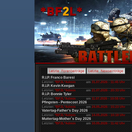
R.I.P. Franco Baresi
Letzter:
*BF2L*Admin
am
31.07.2026 - 11:45 Uhr
R.I.P. Kevin Keegan
Letzter:
*BF2L*Admin
am
21.07.2026 - 20:33 Uhr
R.I.P. Bonnie Tyler
Letzter:
*BF2L*Admin
am
11.07.2026 - 10:55 Uhr
Pfingsten - Pentecost 2026
Letzter:
*BF2L*Admin
am
24.05.2026 - 15:23 Uhr
Vatertag-Father's Day 2026
Letzter:
*BF2L*Admin
am
14.05.2026 - 10:18 Uhr
Muttertag-Mother`s Day 2026
Letzter:
*BF2L*Admin
am
10.05.2026 - 11:42 Uhr