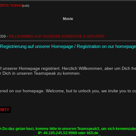
*BF2L*Admin
{edit}
Movie
009 -
WILLKOMMEN AUF UNSERER HOMEPAGE & SERVERN
Registrierung auf unserer Homepage / Registration on our homepag
f unserer Homepage registriert. Herzlich Willkommen, aber um Dich fre
wir Dich in unseren Teamspeak zu kommen.
ered on our homepage. Welcome, but to unlock you, we invite you to c
 Du das getan hast, komme bitte in unseren Teamspeak3, um sich kennenzule
IP: 46.105.245.52:9988 oder bf2l.de