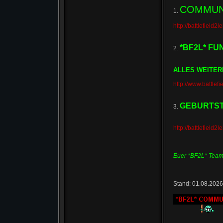
COMMUN
1.
http://battlefield
*BF2L* F
2.
ALLES WEITER
http://www.battle
GEBURTST
3.
http://battlefield
Euer *BF2L* Tea
Stand: 01.08.2026