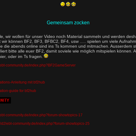
Gemeinsam zocken
le, wir wollen für unser Video noch Material sammeln und werden des
t wir können BF2, BF3, BFBC2, BF4, usw ..... spielen um viele Aufnahm
alle die abends online sind ins Ts kommen und mitmachen. Ausserdem s
liert bitte alle euer BF2, damit soviele wie möglich mitspielen können. A
hier, oder im Ts fragen.
ld2lebt-community.de/index.php?BF2GameServer
llations-Anleitung mit bf2hub
llation-guide for bf2hub
d2lebt-community.de/index.php?forum-showtopics-17
field2lebt-community.de/index.php?forum-showtopics-25