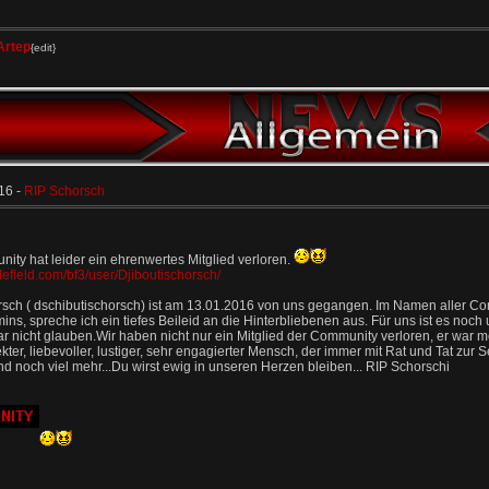
Artep
{edit}
16 -
RIP Schorsch
ity hat leider ein ehrenwertes Mitglied verloren.
ttlefield.com/bf3/user/Djiboutischorsch/
rsch ( dschibutischorsch) ist am 13.01.2016 von uns gegangen. Im Namen aller C
ins, spreche ich ein tiefes Beileid an die Hinterbliebenen aus. Für uns ist es noch 
 nicht glauben.Wir haben nicht nur ein Mitglied der Community verloren, er war me
ekter, liebevoller, lustiger, sehr engagierter Mensch, der immer mit Rat und Tat zur S
d noch viel mehr...Du wirst ewig in unseren Herzen bleiben... RIP Schorschi