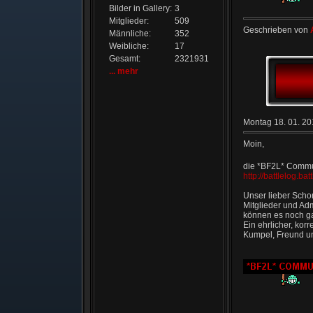
Bilder in Gallery:
3
Mitglieder:
509
Geschrieben von
Männliche:
352
Weibliche:
17
Gesamt:
2321931
... mehr
Montag 18. 01. 20
Moin,
die *BF2L* Commun
http://battlelog.ba
Unser lieber Scho
Mitglieder und Adm
können es noch gar
Ein ehrlicher, korr
Kumpel, Freund un