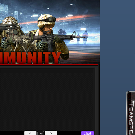
<
>
chat