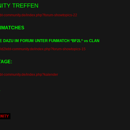
ITY TREFFEN
2lebt-community.de/index.php?forum-showtopics-22
UNMATCHES
E DAZU IM FORUM UNTER FUNMATCH *BF2L* vs CLAN
field2lebt-community.de/index.php?forum-showtopics-15
AGE:
2lebt-community.de/index.php?kalender
m