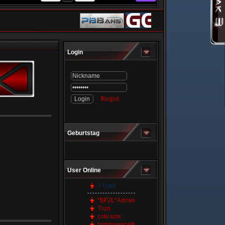
Login
Regist
Geburtstag
User Online
0 User
*BF2L*Admin
Tozo
cobracrx
tommyvercetti