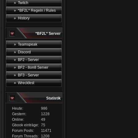
» Twitch
» *BF2L* Regeln / Rules
» History
*BF2L* Server
» Teamspeak
» Discord
» BF2 - Server
» BF2 - 8on8 Server
» BF3 - Server
» Wreckfest
Statistik
Heute:
986
Gestern:
1228
Online:
49
Gbook einträge:
75
Forum Posts:
11471
Forum Threads:
1208