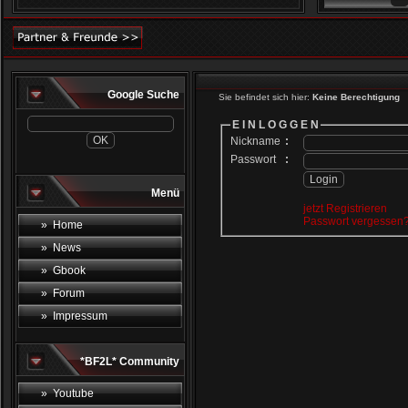
Google Suche
Sie befindet sich hier:
Keine Berechtigung
E I N L O G G E N
Nickname
:
Passwort
:
Menü
jetzt Registrieren
Passwort vergessen
» Home
» News
» Gbook
» Forum
» Impressum
*BF2L* Community
» Youtube