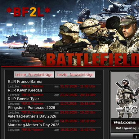
R.I.P. Franco Baresi
Letzter:
*BF2L*Admin
am
31.07.2026 - 11:45 Uhr
R.I.P. Kevin Keegan
Letzter:
*BF2L*Admin
am
21.07.2026 - 20:33 Uhr
R.I.P. Bonnie Tyler
Letzter:
*BF2L*Admin
am
11.07.2026 - 10:55 Uhr
Pfingsten - Pentecost 2026
Letzter:
*BF2L*Admin
am
24.05.2026 - 15:23 Uhr
Vatertag-Father's Day 2026
Letzter:
*BF2L*Admin
am
14.05.2026 - 10:18 Uhr
Muttertag-Mother`s Day 2026
Letzter:
*BF2L*Admin
am
10.05.2026 - 11:42 Uhr
1